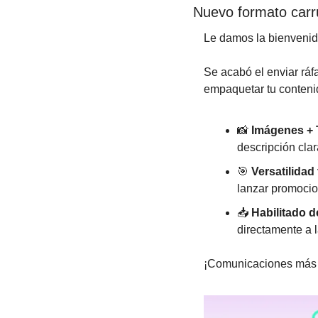
Nuevo formato carr
Le damos la bienvenida
Se acabó el enviar ráf
empaquetar tu contenid
📸
Imágenes + T
descripción clar
🎯
Versatilidad 
lanzar promocion
📥 
Habilitado 
directamente a 
¡Comunicaciones más at