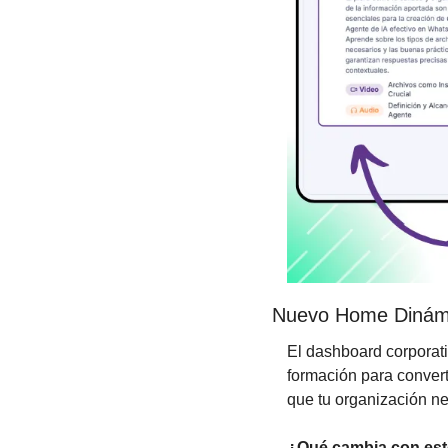
Nuevo Home Dinámi
El dashboard corporati
formación para convert
que tu organización nec
¿Qué cambia con est