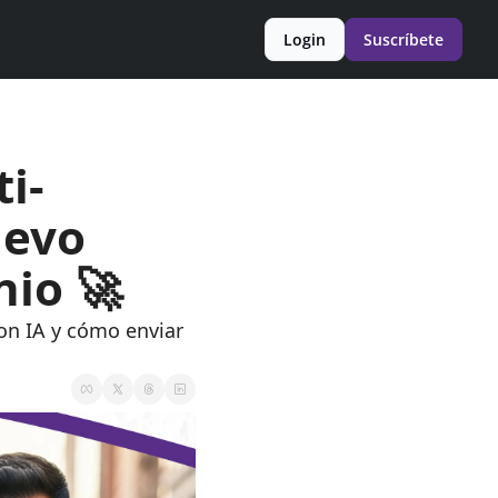
Login
Suscríbete
i-
evo 
nio 🚀
on IA y cómo enviar 