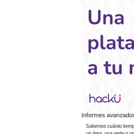
Informes avanzados:
Sabemos cuánto tiempo
un área, una sede o un