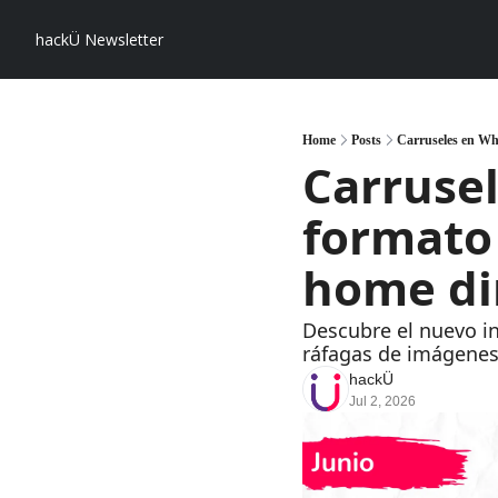
hackÜ Newsletter
Home
Posts
Carruseles en Wh
Carruse
formato 
home din
Descubre el nuevo ini
ráfagas de imágenes
hackÜ
Jul 2, 2026