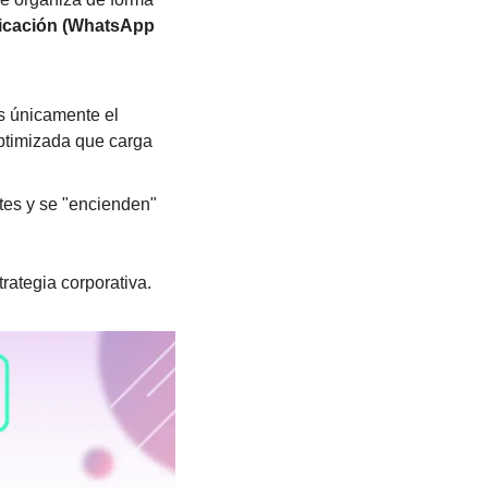
icación (WhatsApp 
s únicamente el 
optimizada que carga 
tes y se "encienden" 
rategia corporativa.