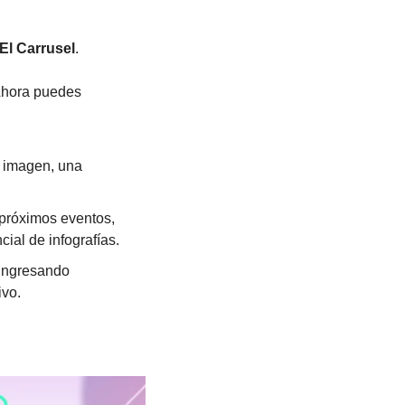
El Carrusel
.
Ahora puedes 
 imagen, una 
próximos eventos, 
ial de infografías.
ingresando 
ivo.