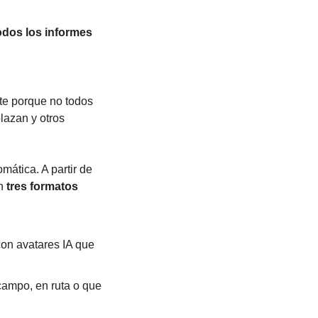
odos los informes 
te porque no todos 
azan y otros 
mática. A partir de 
n 
tres formatos 
con avatares IA que 
campo, en ruta o que 