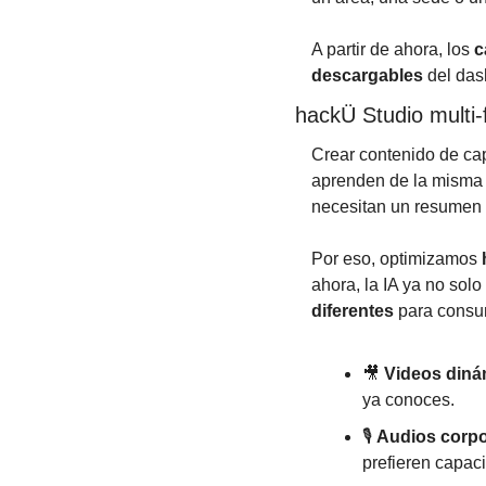
A partir de ahora, los 
c
descargables
 del das
hackÜ Studio multi-
Crear contenido de cap
aprenden de la misma m
necesitan un resumen v
Por eso, optimizamos 
ahora, la IA ya no sol
diferentes
 para consu
🎥
Videos diná
ya conoces.
🎙️ 
Audios corpo
prefieren capaci