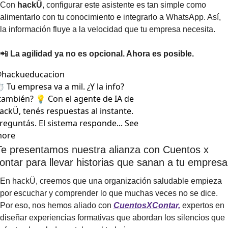
Con 
hackÜ
, configurar este asistente es tan simple como 
alimentarlo con tu conocimiento e integrarlo a WhatsApp. Así, 
la información fluye a la velocidad que tu empresa necesita.
📲
La agilidad ya no es opcional. Ahora es posible.
@
hackueducacion
️ Tu empresa va a mil. ¿Y la info? 
también? 💡 Con el agente de IA de 
ackÜ, tenés respuestas al instante. 
reguntás. El sistema responde... See 
ore
Te presentamos nuestra alianza con Cuentos x 
ontar para llevar historias que sanan a tu empresa
En hackÜ, creemos que una organización saludable empieza 
por escuchar y comprender lo que muchas veces no se dice. 
Por eso, nos hemos aliado con 
CuentosXContar,
 expertos en 
diseñar experiencias formativas que abordan los silencios que 