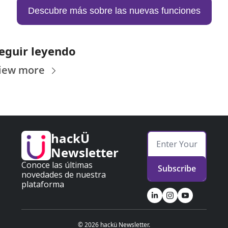
Descubre más sobre las nuevas funciones
eguir leyendo
iew more
hackÜ 
Newsletter
Conoce las últimas 
Subscribe
novedades de nuestra 
plataforma
© 2026 hackü Newsletter.