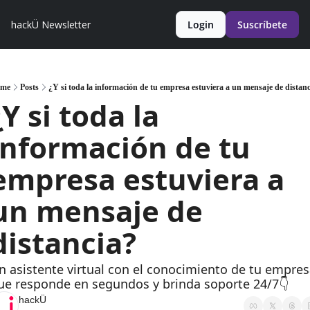
hackÜ Newsletter
Login
Suscríbete
me
Posts
¿Y si toda la información de tu empresa estuviera a un mensaje de distan
¿Y si toda la 
información de tu 
empresa estuviera a 
un mensaje de 
distancia?
n asistente virtual con el conocimiento de tu empresa
ue responde en segundos y brinda soporte 24/7👇
hackÜ