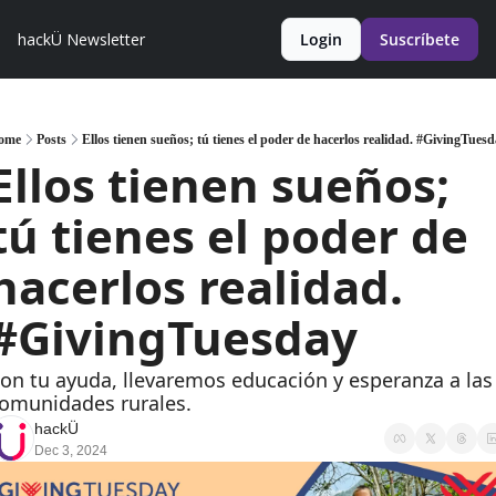
hackÜ Newsletter
Login
Suscríbete
ome
Posts
Ellos tienen sueños; tú tienes el poder de hacerlos realidad. #GivingTues
Ellos tienen sueños; 
tú tienes el poder de 
hacerlos realidad. 
#GivingTuesday
on tu ayuda, llevaremos educación y esperanza a las 
omunidades rurales.
hackÜ
Dec 3, 2024